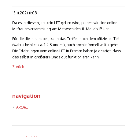
13.11.2021 11:08
Da es in diesem Jahr kein LFT geben wird, planen wir eine online
Mitfrauenversammlung am Mittwoch den 11. Mai ab 19 Uhr
Für die die Lust haben, kann das Treffen nach dem offiziellen Teil
(wahrscheinlich ca. 1-2 Stunden), auch noch informell weitergehen.
Die Erfahrungen vom online-LFT in Bremen haben ja gezeigt, dass
das selbst in größerer Runde gut funktionieren kann.
Zurück
navigation
Navigation
Aktuell
überspringen